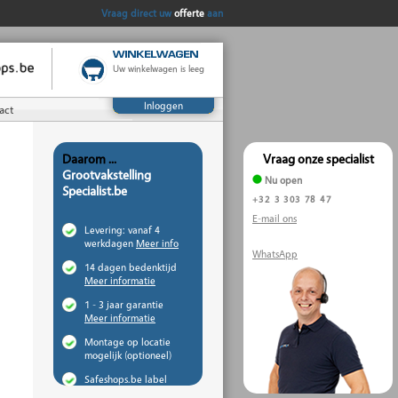
Vraag direct uw
offerte
aan
Uw winkelwagen is leeg
Inloggen
act
Daarom ...
Vraag onze specialist
Grootvakstelling
Nu open
Specialist.be
+32 3 303 78 47
E-mail ons
Levering: vanaf 4
werkdagen
Meer info
WhatsApp
14 dagen bedenktijd
Meer informatie
1 - 3 jaar garantie
Meer informatie
Montage op locatie
mogelijk (optioneel)
Safeshops.be label