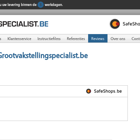
 u uw levering binnen de
5
werkdagen.
s
Klantenservice
Instructiefilms
Referenties
Reviews
Over ons
Cont
Grootvakstellingspecialist.be