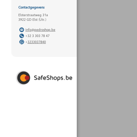
Contactgegevens
Elsterstraatweg 31a
3922 GD Elst (Utr.)
info@pedroshop.be
+32 3 303 78 47
+
3233037840