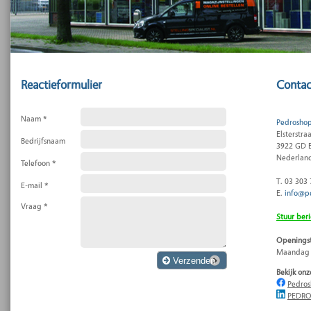
Reactieformulier
Contac
Naam *
Pedroshop
Elsterstr
Bedrijfsnaam
3922 GD El
Nederlan
Telefoon *
T. 03 303 
E-mail *
E.
info@p
Vraag *
Stuur ber
Openingst
Maandag t
Verzenden
Bekijk onz
Pedro
PEDRO