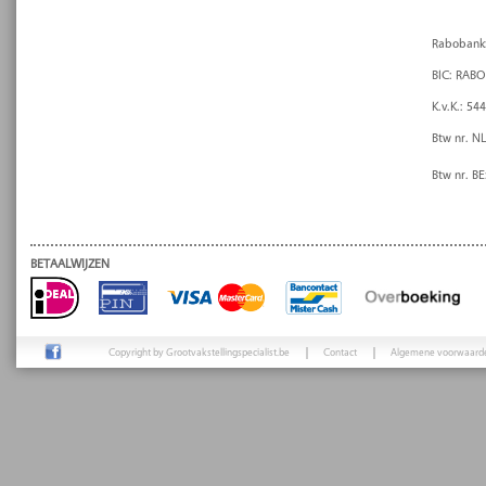
Rabobank
BIC: RAB
K.v.K.: 54
Btw nr. N
Btw nr. B
BETAALWIJZEN
Copyright by Grootvakstellingspecialist.be
Contact
Algemene voorwaard